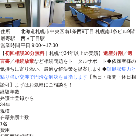
住所
北海道札幌市中央区南1条西9丁目 札幌南1条ビル9階
最寄駅
西８丁目駅
営業時間
平日 9:00〜17:30
【
初回相談30分無料
｜
札幌で34年以上の実績
】
遺産分割
／
遺
言書
／
相続放棄
など相続問題をトータルサポート◆依頼者様の
気持ちに寄り添い、最適な解決策を提案します◆
証拠収集力と
粘り強い交渉で円滑な解決を目指します
【当日・夜間・休日相
談可】まずはお気軽にご相談を！
経験年数
弁護士登録から
34年
規模
在籍弁護士数
1名
費用