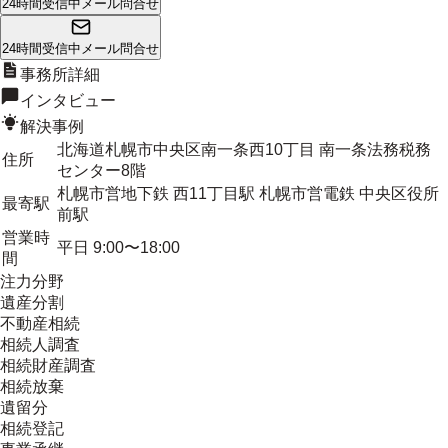
24時間受信中
メール問合せ
24時間受信中
メール問合せ
事務所詳細
インタビュー
解決事例
北海道札幌市中央区南一条西10丁目 南一条法務税務
住所
センター8階
札幌市営地下鉄 西11丁目駅 札幌市営電鉄 中央区役所
最寄駅
前駅
営業時
平日 9:00〜18:00
間
注力分野
遺産分割
不動産相続
相続人調査
相続財産調査
相続放棄
遺留分
相続登記