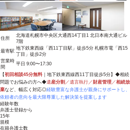
北海道札幌市中央区大通西14丁目1 北日本南大通ビル
住所
7階
地下鉄東西線「西11丁目駅」徒歩5分 札幌市電「西15
最寄駅
丁目」徒歩2分
営業時
平日 9:00〜17:30
間
【
初回相談45分無料
｜地下鉄東西線西11丁目徒歩5分】◆相続
問題でお悩みの方へ◆
遺
産分割
／遺言執行／
財産管理
／
相続放
棄
など、幅広く対応◎
経験豊富な弁護士が親身にサポートし、
依頼者の意向を最大限尊重した解決策を提案します
経験年数
弁護士登録から
15年
規模
在籍弁護士数