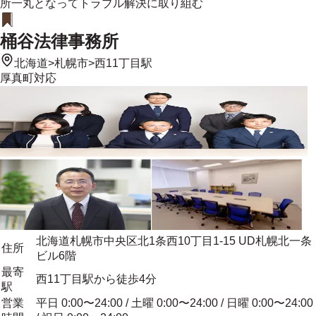
所一丸となってトラブル解決に取り組む
桶谷法律事務所
北海道
>
札幌市
>
西11丁目駅
厚真町
対応
北海道札幌市中央区北1条西10丁目1-15 UD札幌北一条
住所
ビル6階
最寄
西11丁目駅から徒歩4分
駅
営業
平日 0:00〜24:00 / 土曜 0:00〜24:00 / 日曜 0:00〜24:00