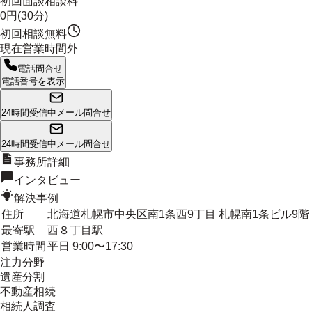
初回面談相談料
0円(30分)
初回相談無料
現在営業時間外
電話問合せ
電話番号を表示
24時間受信中
メール問合せ
24時間受信中
メール問合せ
事務所詳細
インタビュー
解決事例
住所
北海道札幌市中央区南1条西9丁目 札幌南1条ビル9階
最寄駅
西８丁目駅
営業時間
平日 9:00〜17:30
注力分野
遺産分割
不動産相続
相続人調査