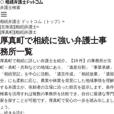
弁護士検索
相続弁護士 ドットコム（トップ）
>
[北海道][相続]弁護士
>
[厚真町][相続]弁護士
厚真町
で
相続に強い
弁護士事
務所一覧
厚真町で相続に詳しい弁護士を紹介。【19 件】の事務所が京
町・表町・共和などの地域にあり、「遺産分割」「事業承継」
「相続登記」を中心に活動。「遺言作成」「相続放棄」「遺留
分」にも柔軟に応じ、農業や林業を背景にした地域事情を理解
する弁護士が、依頼者の立場に沿った助言を提示します。条件
検索を活用すれば複数の事務所を比較でき、自分に最適な専門
家を探すことが可能です。厚真町で安心の一歩を踏み出しまし
ょう。
...
続きを読む