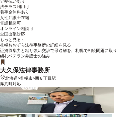
分割払いあり
法テラス利用可
着手金無料あり
女性弁護士在籍
電話相談可
オンライン相談可
全国出張対応
もっと見る
札幌おおぞら法律事務所
の詳細を見る
証拠収集力と粘り強い交渉で最適解を。札幌で相続問題に取り
組むベテラン弁護士の強み
大久保法律事務所
北海道
>
札幌市
>
西８丁目駅
厚真町
対応