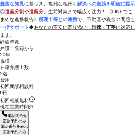
豊富な知見
に基づき、複雑な相続も
解決への道筋を明確に提示
◎
遺産分割
や
遺留分
、生前対策まで幅広く注力！
《LINEでこ
まめな進捗報告》
税理士等との連携
で、不動産や税金の問題も
一括サポート
◆
あなたの不安に寄り添い、
迅速・丁寧
に対応し
ます。
経験年数
弁護士登録から
20年
規模
在籍弁護士数
2名
費用
初回面談相談料
0円
初回相談無料
現在営業時間外
電話問合せ
面談予約のみ
電話番号を表示
面談予約のみ