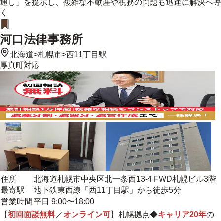
通し」を提示し、複雑な不動産や税務の問題も迅速に解決へ導
く
河口法律事務所
北海道
>
札幌市
>
西11丁目駅
厚真町
対応
住所
北海道札幌市中央区北一条西13-4 FWD札幌ビル3階
最寄駅
地下鉄東西線「西11丁目駅」から徒歩5分
営業時間
平日 9:00〜18:00
【
初回面談無料
／
オンライン可
】札幌拠点◆
キャリア20年
の