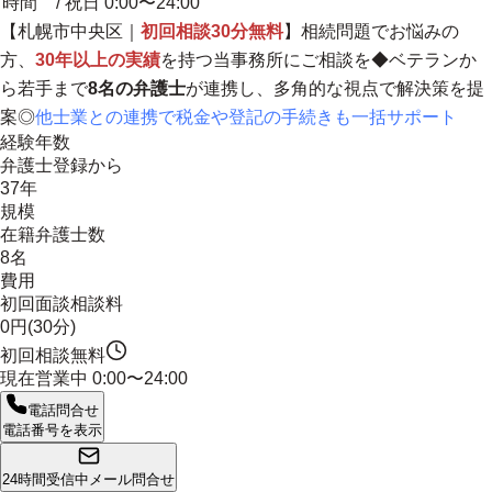
時間
/ 祝日 0:00〜24:00
【札幌市中央区｜
初回相談30分無料
】相続問題でお悩みの
方、
30年以上の実績
を持つ当事務所にご相談を◆ベテランか
ら若手まで
8名の弁護士
が連携し、多角的な視点で解決策を提
案◎
他士業との連携で税金や登記の手続きも一括サポート
経験年数
弁護士登録から
37年
規模
在籍弁護士数
8名
費用
初回面談相談料
0円(30分)
初回相談無料
現在営業中
0:00〜24:00
電話問合せ
電話番号を表示
24時間受信中
メール問合せ