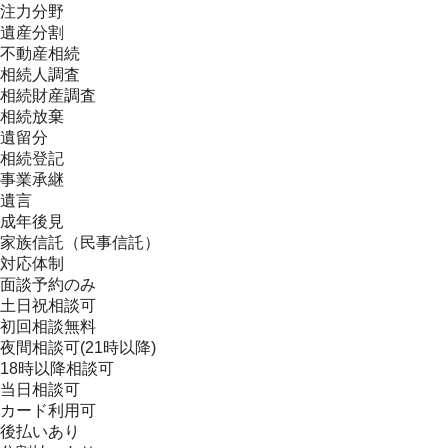
注力分野
遺産分割
不動産相続
相続人調査
相続財産調査
相続放棄
遺留分
相続登記
事業承継
遺言
成年後見
家族信託（民事信託）
対応体制
面談予約のみ
土日祝相談可
初回相談無料
夜間相談可(21時以降)
18時以降相談可
当日相談可
カード利用可
後払いあり