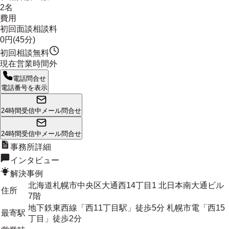
2名
費用
初回面談相談料
0円(45分)
初回相談無料
現在営業時間外
電話問合せ
電話番号を表示
24時間受信中
メール問合せ
24時間受信中
メール問合せ
事務所詳細
インタビュー
解決事例
北海道札幌市中央区大通西14丁目1 北日本南大通ビル
住所
7階
地下鉄東西線「西11丁目駅」徒歩5分 札幌市電「西15
最寄駅
丁目」徒歩2分