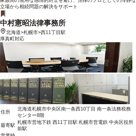
家族間の無用な感情的対立を避け、法律のプロとしての冷静な
立場から相続問題の解決をサポート
中村憲昭法律事務所
北海道
>
札幌市
>
西11丁目駅
厚真町
対応
北海道札幌市中央区南一条西10丁目 南一条法務税務
住所
センター8階
札幌市営地下鉄 西11丁目駅 札幌市営電鉄 中央区役所
最寄駅
前駅
営業時