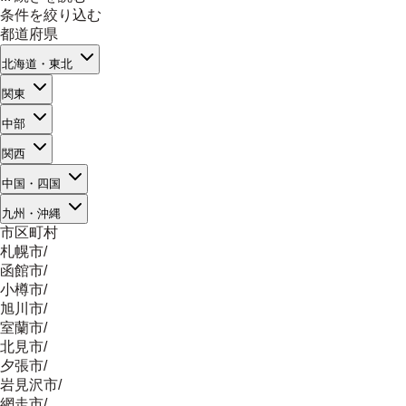
条件を絞り込む
都道府県
北海道・東北
関東
中部
関西
中国・四国
九州・沖縄
市区町村
札幌市
/
函館市
/
小樽市
/
旭川市
/
室蘭市
/
北見市
/
夕張市
/
岩見沢市
/
網走市
/