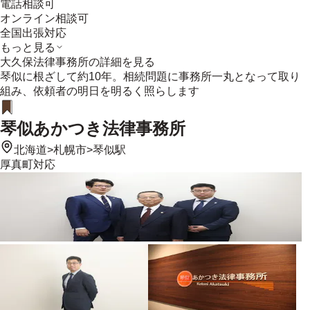
電話相談可
オンライン相談可
全国出張対応
もっと見る
大久保法律事務所
の詳細を見る
琴似に根ざして約10年。相続問題に事務所一丸となって取り
組み、依頼者の明日を明るく照らします
琴似あかつき法律事務所
北海道
>
札幌市
>
琴似駅
厚真町
対応