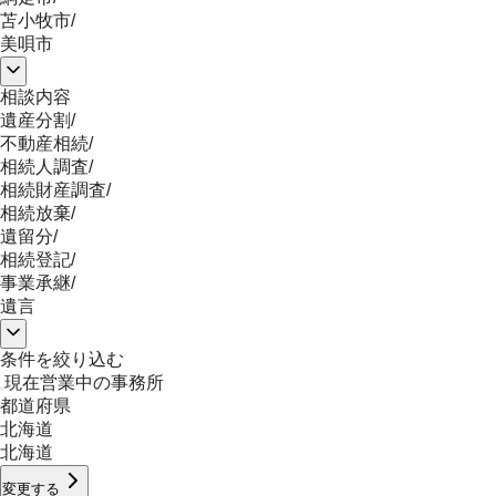
苫小牧市
/
美唄市
相談内容
遺産分割
/
不動産相続
/
相続人調査
/
相続財産調査
/
相続放棄
/
遺留分
/
相続登記
/
事業承継
/
遺言
条件を絞り込む
現在営業中の事務所
都道府県
北海道
北海道
変更する