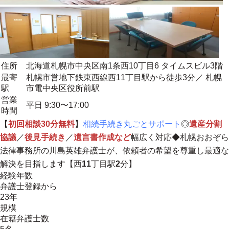
住所
北海道札幌市中央区南1条西10丁目6 タイムスビル3階
最寄
札幌市営地下鉄東西線西11丁目駅から徒歩3分／ 札幌
駅
市電中央区役所前駅
営業
平日 9:30〜17:00
時間
【
初回相談30分無料
】
相続手続き丸ごとサポート
◎
遺産分割
協議
／
後見手続き
／
遺言書作成など
幅広く対応◆札幌おおぞら
法律事務所の川島英雄弁護士が、
依頼者の希望を尊重し最適な
解決を目指します
【西
11
丁目駅
2
分】
経験年数
弁護士登録から
23年
規模
在籍弁護士数