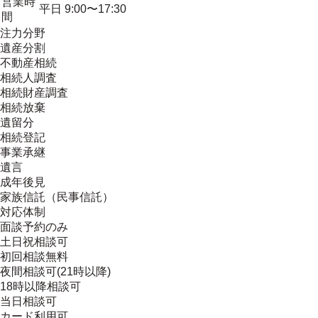
営業時
平日 9:00〜17:30
間
注力分野
遺産分割
不動産相続
相続人調査
相続財産調査
相続放棄
遺留分
相続登記
事業承継
遺言
成年後見
家族信託（民事信託）
対応体制
面談予約のみ
土日祝相談可
初回相談無料
夜間相談可(21時以降)
18時以降相談可
当日相談可
カード利用可