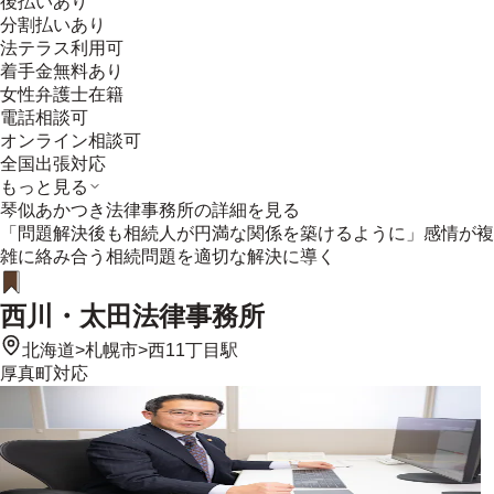
後払いあり
分割払いあり
法テラス利用可
着手金無料あり
女性弁護士在籍
電話相談可
オンライン相談可
全国出張対応
もっと見る
琴似あかつき法律事務所
の詳細を見る
「問題解決後も相続人が円満な関係を築けるように」感情が複
雑に絡み合う相続問題を適切な解決に導く
西川・太田法律事務所
北海道
>
札幌市
>
西11丁目駅
厚真町
対応