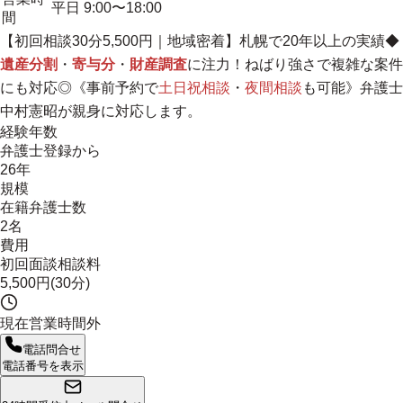
平日 9:00〜18:00
間
【初回相談30分5,500円｜
地域密着
】札幌で20年以上の実績◆
遺産分割
・
寄与分
・
財産調査
に注力！ねばり強さで複雑な案件
にも対応◎《事前予約で
土日祝相談
・
夜間相談
も可能》弁護士
中村憲昭が親身に対応します。
経験年数
弁護士登録から
26年
規模
在籍弁護士数
2名
費用
初回面談相談料
5,500円(30分)
現在営業時間外
電話問合せ
電話番号を表示