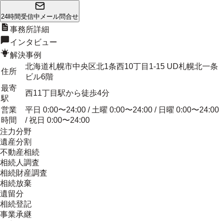
24時間受信中
メール問合せ
事務所詳細
インタビュー
解決事例
北海道札幌市中央区北1条西10丁目1-15 UD札幌北一条
住所
ビル6階
最寄
西11丁目駅から徒歩4分
駅
営業
平日 0:00〜24:00 / 土曜 0:00〜24:00 / 日曜 0:00〜24:00
時間
/ 祝日 0:00〜24:00
注力分野
遺産分割
不動産相続
相続人調査
相続財産調査
相続放棄
遺留分
相続登記
事業承継