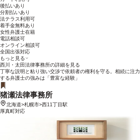
後払いあり
分割払いあり
法テラス利用可
着手金無料あり
女性弁護士在籍
電話相談可
オンライン相談可
全国出張対応
もっと見る
西川・太田法律事務所
の詳細を見る
丁寧な説明と粘り強い交渉で依頼者の権利を守る。相続に注力
する弁護士の強みは「豊富な経験」
猪瀬法律事務所
北海道
>
札幌市
>
西11丁目駅
厚真町
対応