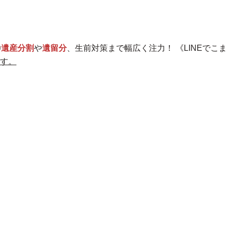
◎
遺産分割
や
遺留分
、生前対策まで幅広く注力！
《LINEでこま
す。