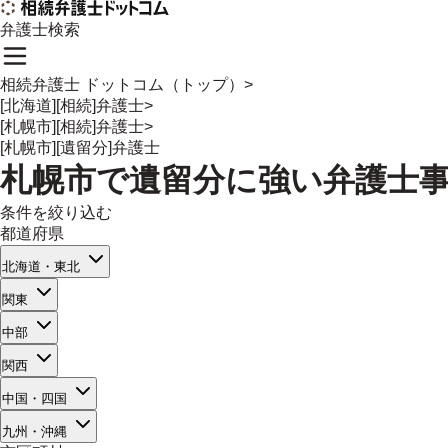
弁護士検索
相続弁護士 ドットコム（トップ）
>
[北海道][相続]弁護士
>
[札幌市][相続]弁護士
>
[札幌市][遺留分]弁護士
札幌市
で
遺留分
に強い
弁護士
条件を絞り込む
都道府県
北海道・東北
関東
中部
関西
中国・四国
九州・沖縄