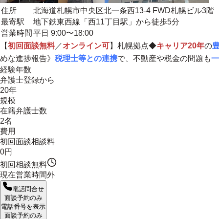
住所
北海道札幌市中央区北一条西13-4 FWD札幌ビル3階
最寄駅
地下鉄東西線「西11丁目駅」から徒歩5分
営業時間
平日 9:00〜18:00
【
初回面談無料
／
オンライン可
】札幌拠点◆
キャリア20年
の
めな進捗報告》
税理士等との連携
で、不動産や税金の問題も
一
経験年数
弁護士登録から
20年
規模
在籍弁護士数
2名
費用
初回面談相談料
0円
初回相談無料
現在営業時間外
電話問合せ
面談予約のみ
電話番号を表示
面談予約のみ