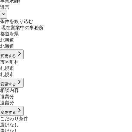
事業承継
/
遺言
条件を絞り込む
現在営業中の事務所
都道府県
北海道
北海道
変更する
市区町村
札幌市
札幌市
変更する
相談内容
遺留分
遺留分
変更する
こだわり条件
選択なし
選択なし