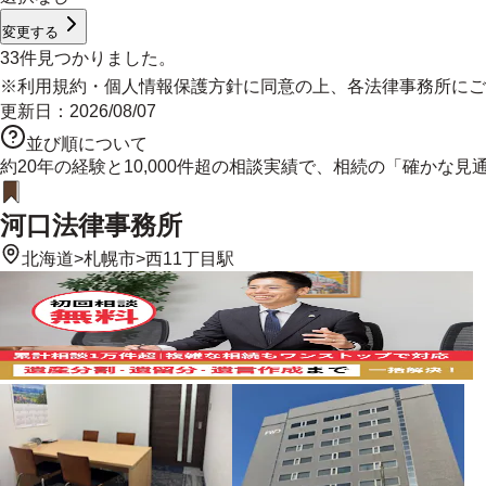
変更する
33
件見つかりました。
※
利用規約
・
個人情報保護方針
に同意の上、各法律事務所にご
更新日：
2026/08/07
並び順について
約20年の経験と10,000件超の相談実績で、相続の「確か
河口法律事務所
北海道
>
札幌市
>
西11丁目駅