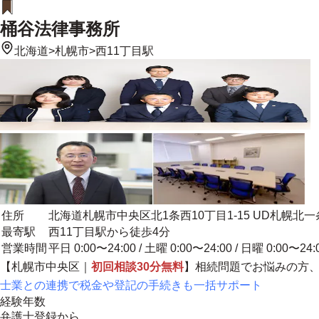
桶谷法律事務所
北海道
>
札幌市
>
西11丁目駅
住所
北海道札幌市中央区北1条西10丁目1-15 UD札幌北
最寄駅
西11丁目駅から徒歩4分
営業時間
平日 0:00〜24:00 / 土曜 0:00〜24:00 / 日曜 0:00〜24:
【札幌市中央区｜
初回相談30分無料
】相続問題でお悩みの方
士業との連携で税金や登記の手続きも一括サポート
経験年数
弁護士登録から