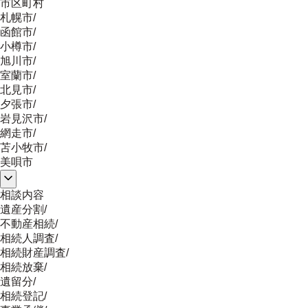
市区町村
札幌市
/
函館市
/
小樽市
/
旭川市
/
室蘭市
/
北見市
/
夕張市
/
岩見沢市
/
網走市
/
苫小牧市
/
美唄市
相談内容
遺産分割
/
不動産相続
/
相続人調査
/
相続財産調査
/
相続放棄
/
遺留分
/
相続登記
/