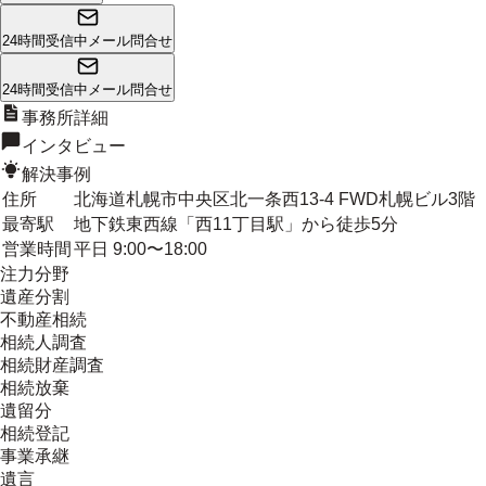
24時間受信中
メール問合せ
24時間受信中
メール問合せ
事務所詳細
インタビュー
解決事例
住所
北海道札幌市中央区北一条西13-4 FWD札幌ビル3階
最寄駅
地下鉄東西線「西11丁目駅」から徒歩5分
営業時間
平日 9:00〜18:00
注力分野
遺産分割
不動産相続
相続人調査
相続財産調査
相続放棄
遺留分
相続登記
事業承継
遺言