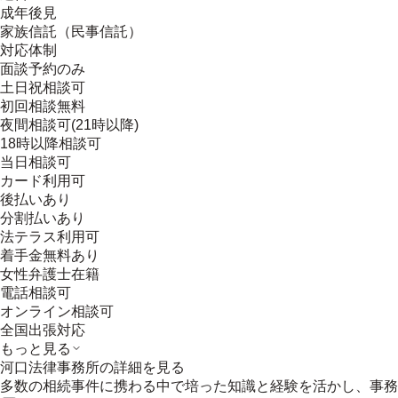
成年後見
家族信託（民事信託）
対応体制
面談予約のみ
土日祝相談可
初回相談無料
夜間相談可(21時以降)
18時以降相談可
当日相談可
カード利用可
後払いあり
分割払いあり
法テラス利用可
着手金無料あり
女性弁護士在籍
電話相談可
オンライン相談可
全国出張対応
もっと見る
河口法律事務所
の詳細を見る
多数の相続事件に携わる中で培った知識と経験を活かし、事務