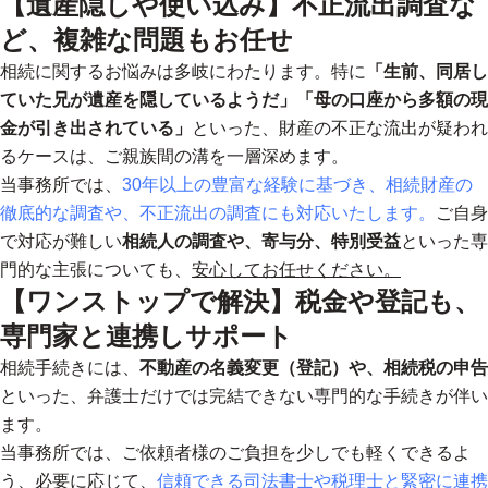
【遺産隠しや使い込み】不正流出調査な
ど、複雑な問題もお任せ
相続に関するお悩みは多岐にわたります。特に
「生前、同居し
ていた兄が遺産を隠しているようだ」「母の口座から多額の現
金が引き出されている」
といった、財産の不正な流出が疑われ
るケースは、ご親族間の溝を一層深めます。
当事務所では、
30年以上の豊富な経験に基づき、相続財産の
徹底的な調査や、不正流出の調査にも対応いたします。
ご自身
で対応が難しい
相続人の調査や、寄与分、特別受益
といった専
門的な主張についても、
安心してお任せください。
【ワンストップで解決】税金や登記も、
専門家と連携しサポート
相続手続きには、
不動産の名義変更（登記）や、相続税の申告
といった、弁護士だけでは完結できない専門的な手続きが伴い
ます。
当事務所では、ご依頼者様のご負担を少しでも軽くできるよ
う、必要に応じて、
信頼できる司法書士や税理士と緊密に連携