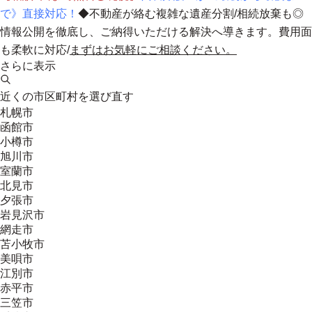
で》直接対応！
◆不動産が絡む複雑な遺産分割/相続放棄も◎
情報公開を徹底し、ご納得いただける解決へ導きます。
費用面
も柔軟に対応
/
まずはお気軽にご相談ください。
さらに表示
近くの市区町村を選び直す
札幌市
函館市
小樽市
旭川市
室蘭市
北見市
夕張市
岩見沢市
網走市
苫小牧市
美唄市
江別市
赤平市
三笠市