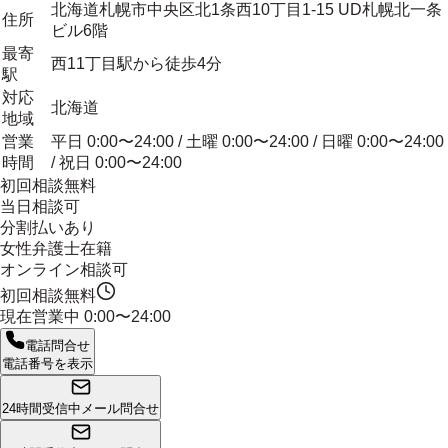
北海道札幌市中央区北1条西10丁目1-15 UD札幌北一条
住所
ビル6階
最寄
西11丁目駅から徒歩4分
駅
対応
北海道
地域
営業
平日 0:00〜24:00 / 土曜 0:00〜24:00 / 日曜 0:00〜24:00
時間
/ 祝日 0:00〜24:00
初回相談無料
当日相談可
分割払いあり
女性弁護士在籍
オンライン相談可
初回相談無料
現在営業中
0:00〜24:00
電話問合せ
電話番号を表示
24時間受信中
メール問合せ