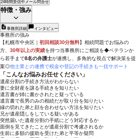
24時間受信中
メール問合せ
特徴・強み
事務所詳細
インタビュー
事務所の強み
【札幌市中央区｜
初回相談30分無料
】相続問題でお悩みの
方、
30年以上の実績
を持つ当事務所にご相談を◆ベテランか
ら若手まで
8名の弁護士
が連携し、多角的な視点で解決策を提
案◎
他士業との連携で税金や登記の手続きも一括サポート
「こんなお悩みお任せください」
遺産分割の手続き方法がわからない
妻に全財産を譲る手続きを知りたい
遺言書が姉に書かされたと疑っている
遺言書で長男のみの相続だが取り分を知りたい
縁の切れた弟と顔を合わせない方法を知りたい
兄が遺産隠しをしている疑いがある
突然届いた遺産分割の手紙にどう対応するか
面倒を見てきたことが遺産分割で考慮されるか
生前に多額の援助を受けた弟と平等か疑問