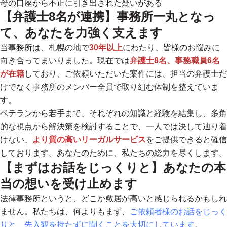
母の口座から不正に引き出された疑いがある
【弁護士8名が連携】事務所一丸となっ
て、あなたを力強く支えます
当事務所は、札幌の地で
30年以上
にわたり、皆様のお悩みに
向き合ってまいりました。現在では
弁護士8名、事務職員6名
が在籍
しており、ご依頼いただいた案件には、担当の弁護士だ
けでなく
事務所のメンバー全員で取り組む体制
を整えていま
す。
ベテランから若手まで、それぞれの知識と経験を結集し、多角
的な視点から解決策を検討することで、一人では決して辿り着
けない、
より質の高いリーガルサービス
をご提供できると確信
しております。あなたのために、私たちの総力を尽くします。
【まずはお話をじっくりと】あなたの本
当の想いを受け止めます
法律事務所というと、どこか敷居が高いと感じられるかもしれ
ません。私たちは、何よりもまず、
ご依頼者様のお話をじっく
りと、先入観を持たずに聞くことを大切にしています。