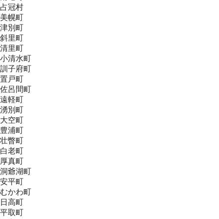
占冠村
美幌町
津別町
斜里町
清里町
小清水町
訓子府町
置戸町
佐呂間町
遠軽町
湧別町
大空町
豊浦町
壮瞥町
白老町
厚真町
洞爺湖町
安平町
むかわ町
日高町
平取町