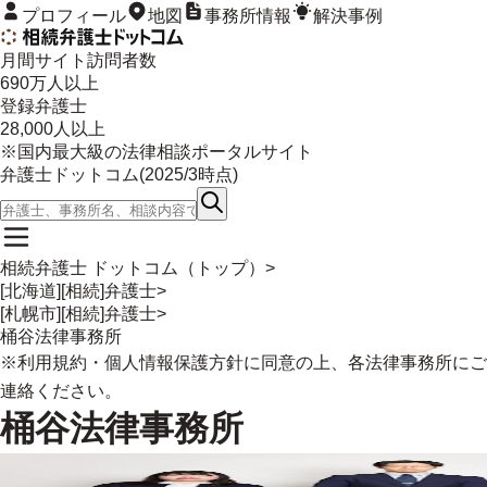
プロフィール
地図
事務所情報
解決事例
月間サイト訪問者数
690
万人以上
登録弁護士
28,000
人以上
※国内最大級の法律相談ポータルサイト
弁護士ドットコム(
2025/3
時点)
相続弁護士 ドットコム（トップ）
>
[北海道][相続]弁護士
>
[札幌市][相続]弁護士
>
桶谷法律事務所
※
利用規約
・
個人情報保護方針
に同意の上、各法律事務所にご
連絡ください。
桶谷法律事務所