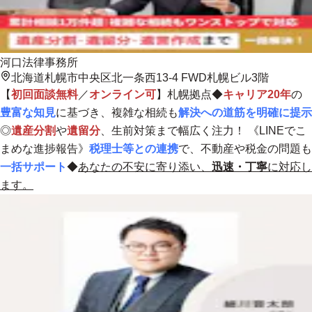
河口法律事務所
北海道札幌市中央区北一条西13-4 FWD札幌ビル3階
【
初回面談無料
／
オンライン可
】札幌拠点◆
キャリア20年
の
豊富な知見
に基づき、複雑な相続も
解決への道筋を明確に提示
◎
遺産分割
や
遺留分
、生前対策まで幅広く注力！
《LINEでこ
まめな進捗報告》
税理士等との連携
で、不動産や税金の問題も
一括サポート
◆
あなたの不安に寄り添い、
迅速・丁寧
に対応し
ます。