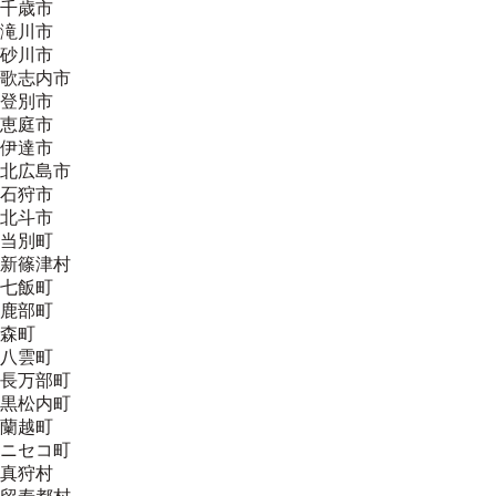
千歳市
滝川市
砂川市
歌志内市
登別市
恵庭市
伊達市
北広島市
石狩市
北斗市
当別町
新篠津村
七飯町
鹿部町
森町
八雲町
長万部町
黒松内町
蘭越町
ニセコ町
真狩村