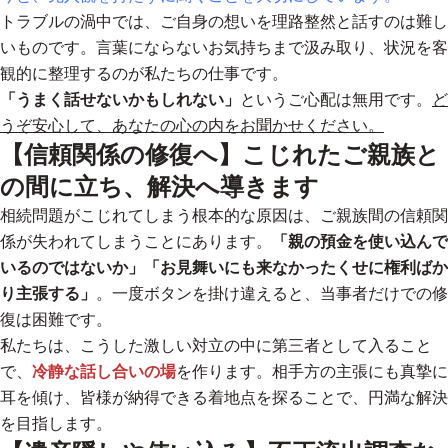
トラブルの渦中では、ご自身の想いを理路整然と話すのは難し
いものです。言葉にならないお気持ちまで汲み取り、状況を客
観的に整理するのが私たちの仕事です。
「うまく話せないかもしれない」
というご心配は無用です。
ど
うぞ安心して、あなたの心の内をお聞かせください。
【信頼関係の修復へ】こじれたご親族と
の間に立ち、解決へ導きます
相続問題がこじれてしまう根本的な原因は、ご親族間の信頼関
係が失われてしまうことにあります。
「親の預金を使い込んで
いるのではないか」「お見舞いにも来なかったくせに権利ばか
り主張する」
。一度ボタンを掛け違えると、当事者だけでの修
復は困難です。
私たちは、こうした激しい対立の中に第三者として入ること
で、
冷静な話し合いの場
を作ります。
相手方の主張にも真摯に
耳を傾け、皆様が納得できる着地点を探ることで、円満な解決
を目指します。