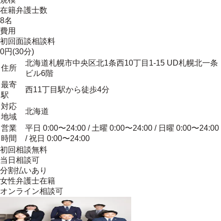
在籍弁護士数
8名
費用
初回面談相談料
0円(30分)
北海道札幌市中央区北1条西10丁目1-15 UD札幌北一条
住所
ビル6階
最寄
西11丁目駅から徒歩4分
駅
対応
北海道
地域
営業
平日 0:00〜24:00 / 土曜 0:00〜24:00 / 日曜 0:00〜24:00
時間
/ 祝日 0:00〜24:00
初回相談無料
当日相談可
分割払いあり
女性弁護士在籍
オンライン相談可