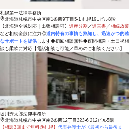
札幌第一法律事務所
北海道札幌市中央区南1条西9丁目5-1 札幌19Lビル8階
【
北海道全域対応
｜出張相談可】
遺産分割
／
遺言書
／
相続放棄
など相続全般に注力◎
道内特有の事情も熟知し、迅速かつ的確
なサポートを提供
します◆初回相談無料◆夜間相談・土日祝相
談も柔軟に対応【電話相談も可能／早めのご相談ください】
堀川秀太郎法律事務所
北海道札幌市中央区南2条西12丁目323-6 212ビル5階
【相談3回まで無料@札幌】
代表弁護士が《最初から最後ま