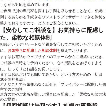
しながら対応を進めています。
ご自身で別の専門家を探すお手間を取らせることなく、
相続に
関するあらゆる手続きをワンストップでサポートできる体制
を
整えておりますので、
どうぞご安心ください。
【安心してご相談を】お気持ちに配慮し
た、柔軟な相談体制
相続というデリケートな問題を安心してご相談いただくため
に、
お気持ちに配慮した相談体制
を整えております。
まずはお電話かウェブサイトのフォームからご連絡いただき、
ご相談の日時をご予約ください。心の混乱をときほぐすよう
に、じっくりとお話をお伺いします。
まずはお話だけでも聞いてみたい、という方のための「初回
30分無料相談」
どんなことでも気兼ねなく話せる「プライバシーに配慮した個
室でのご相談」
遠方の方やご来所が難しい場合にも配慮した「柔軟な相談方法
のご提案」
【初回相談は無料です】札幌の事務所