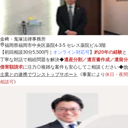
金﨑・鬼塚法律事務所
福岡県福岡市中央区薬院4-3-5 セレス薬院ビル3階
【初回相談30分5,500円｜
オンライン対応可
】
約20年の経験
と
丁寧な対話で相続問題を解決◆
遺産分割／遺言書作成／遺留分
侵害額請求
に注力◎複雑な案件も安心してご相談ください◆
他
士業との連携でワンストップサポート
《事案により
休日・夜間
相談可
》