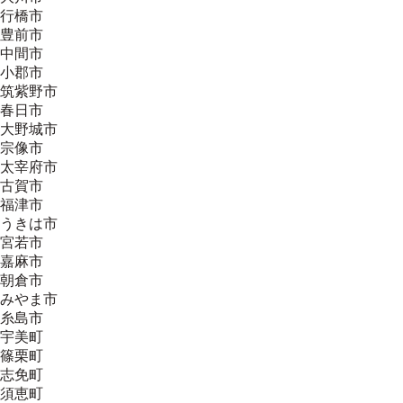
行橋市
豊前市
中間市
小郡市
筑紫野市
春日市
大野城市
宗像市
太宰府市
古賀市
福津市
うきは市
宮若市
嘉麻市
朝倉市
みやま市
糸島市
宇美町
篠栗町
志免町
須恵町