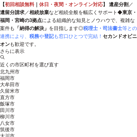
【
初回相談無料
｜
休日・夜間・オンライン対応
】
遺産分割
／
遺留分請求
／
相続放棄
など相続全般を幅広くサポート◆
東京・
福岡・宮崎の3拠点
による組織的な知見とノウハウで、複雑な
案件も
「納得の解決」
を目指します
◎
税理士・司法書士
等との
連携により、
税務
や
登記
も窓口ひとつで完結！
セカンドオピニ
オン
も歓迎です。
さらに表示
近くの市区町村を選び直す
北九州市
福岡市
大牟田市
久留米市
直方市
飯塚市
田川市
柳川市
八女市
筑後市
大川市