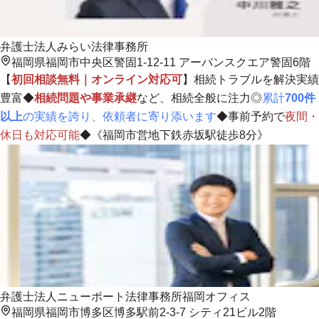
弁護士法人みらい法律事務所
福岡県福岡市中央区警固1-12-11 アーバンスクエア警固6階
【
初回相談無料｜オンライン対応可
】相続トラブルを解決実績
豊富◆
相続問題や事業承継
など、相続全般に注力◎
累計
700件
以上
の実績を誇り、依頼者に寄り添います
◆事前予約で
夜間・
休日も対応可能
◆《福岡市営地下鉄赤坂駅徒歩8分》
弁護士法人ニューポート法律事務所福岡オフィス
福岡県福岡市博多区博多駅前2-3-7 シティ21ビル2階