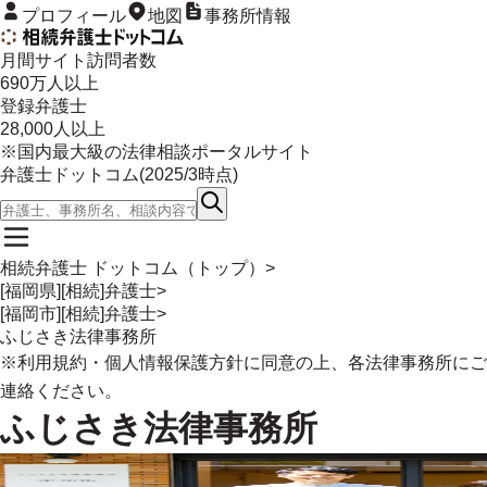
プロフィール
地図
事務所情報
月間サイト訪問者数
690
万人以上
登録弁護士
28,000
人以上
※国内最大級の法律相談ポータルサイト
弁護士ドットコム(
2025/3
時点)
相続弁護士 ドットコム（トップ）
>
[福岡県][相続]弁護士
>
[福岡市][相続]弁護士
>
ふじさき法律事務所
※
利用規約
・
個人情報保護方針
に同意の上、各法律事務所にご
連絡ください。
ふじさき法律事務所