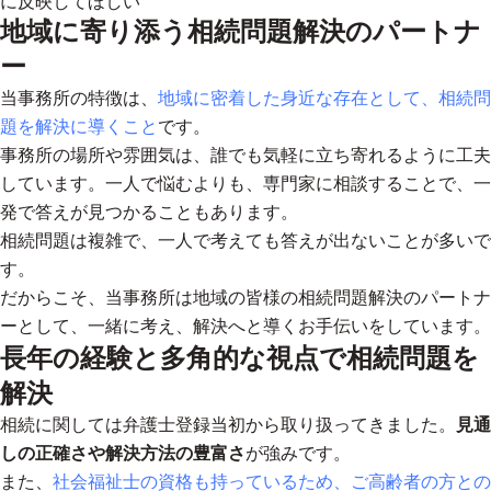
に反映してほしい
地域に寄り添う相続問題解決のパートナ
ー
当事務所の特徴は、
地域に密着した身近な存在として、相続問
題を解決に導くこと
です。
事務所の場所や雰囲気は、誰でも気軽に立ち寄れるように工夫
しています。一人で悩むよりも、専門家に相談することで、一
発で答えが見つかることもあります。
相続問題は複雑で、一人で考えても答えが出ないことが多いで
す。
だからこそ、
当事務所は地域の皆様の相続問題解決のパートナ
ーとして、一緒に考え、解決へと導くお手伝いをしています。
長年の経験と多角的な視点で相続問題を
解決
相続に関しては弁護士登録当初から取り扱ってきました。
見通
しの正確さや解決方法の豊富さ
が強みです。
また、
社会福祉士の資格も持っているため、ご高齢者の方との