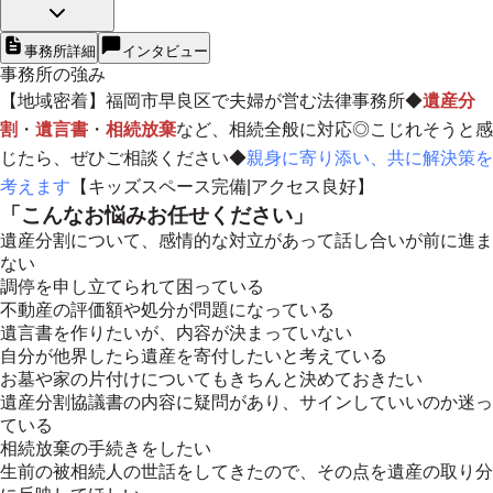
事務所詳細
インタビュー
事務所の強み
【
地域密着
】福岡市早良区で夫婦が営む法律事務所◆
遺産分
割
・
遺言書
・
相続放棄
など、相続全般に対応◎こじれそうと感
じたら、ぜひご相談ください◆
親身に寄り添い、共に解決策を
考えます
【キッズスペース完備|アクセス良好】
「こんなお悩みお任せください」
遺産分割について、感情的な対立があって話し合いが前に進ま
ない
調停を申し立てられて困っている
不動産の評価額や処分が問題になっている
遺言書を作りたいが、内容が決まっていない
自分が他界したら遺産を寄付したいと考えている
お墓や家の片付けについてもきちんと決めておきたい
遺産分割協議書の内容に疑問があり、サインしていいのか迷っ
ている
相続放棄の手続きをしたい
生前の被相続人の世話をしてきたので、その点を遺産の取り分