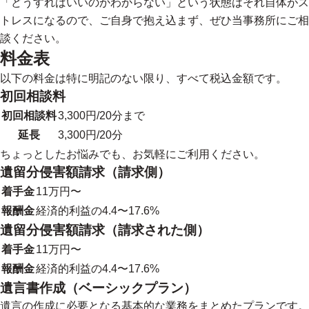
「どうすればいいのかわからない」という状態はそれ自体がス
トレスになるので、ご自身で抱え込まず、ぜひ当事務所にご相
談ください。
料金表
以下の料金は特に明記のない限り、すべて税込金額です。
初回相談料
初回相談料
3,300円/20分まで
延長
3,300円/20分
ちょっとしたお悩みでも、お気軽にご利用ください。
遺留分侵害額請求（請求側）
着手金
11万円〜
報酬金
経済的利益の4.4〜17.6%
遺留分侵害額請求（請求された側）
着手金
11万円〜
報酬金
経済的利益の4.4〜17.6%
遺言書作成（ベーシックプラン）
遺言の作成に必要となる基本的な業務をまとめたプランです。