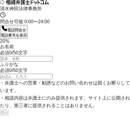
清水神田法律事務所
問合せ可能
0:00〜24:00
電話問合せ
電話番号を表示
20
%
お名前
必須
0
/
50
文字
ふりがな
必須
0
/
50
文字
・弁護士への営業・勧誘などのお問い合わせは固くお断りして
います。
・相談内容は弁護士にのみ提供されます。サイト上に公開され
たり、第三者に提供されることはありません。
次へ