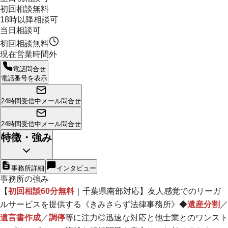
初回相談無料
18時以降相談可
当日相談可
初回相談無料
現在営業時間外
電話問合せ
電話番号を表示
24時間受信中
メール問合せ
24時間受信中
メール問合せ
特徴・強み
事務所詳細
インタビュー
事務所の強み
【
初回相談60分無料
｜千葉県南部対応】友人感覚でのリーガ
ルサービスを提供する《きみさらず法律事務所》◆
遺産分割
／
遺言書作成
／
調停
等に注力◎迅速な対応と他士業との
ワンスト