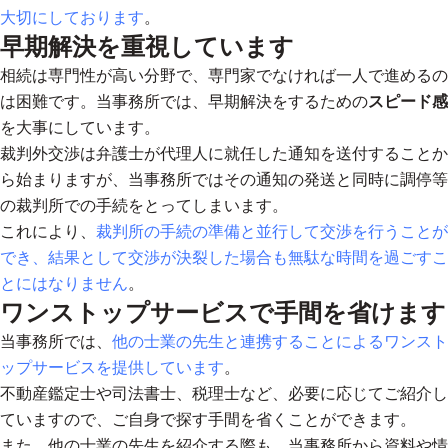
大切にしております
。
早期解決を重視しています
相続は専門性が高い分野で、専門家でなければ一人で進めるの
は困難です。当事務所では、早期解決をするための
スピード感
を大事にしています。
裁判外交渉は弁護士が代理人に就任した通知を送付することか
ら始まりますが、当事務所ではその通知の発送と同時に調停等
の裁判所での手続をとってしまいます。
これにより、
裁判所の手続の準備と並行して交渉を行うことが
でき、結果として交渉が決裂した場合も無駄な時間を過ごすこ
とにはなりません
。
ワンストップサービスで手間を省けます
当事務所では、
他の士業の先生と連携することによるワンスト
ップサービスを提供しています
。
不動産鑑定士や司法書士、税理士など、必要に応じてご紹介し
ていますので、ご自身で探す手間を省くことができます。
また、他の士業の先生を紹介する際も、当事務所から資料や情