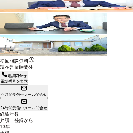
初回相談無料
現在営業時間外
電話問合せ
電話番号を表示
24時間受信中
メール問合せ
24時間受信中
メール問合せ
経験年数
弁護士登録から
13年
規模