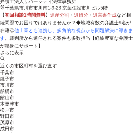
弁護士法人リバーシティ法律事務所
千葉県市川市市川南1-9-23 京葉住設市川ビル5階
【
初回相談1時間無料
】
遺産分割
・
遺留分
・
遺言書作成
など相
続問題でお困りではありませんか？◆地域有数の弁護士9名が
在籍◎
他士業とも連携し、多角的な視点から問題解決に導きま
す
。裁判所から選任される案件も多数担当【
経験豊富な弁護士
が親身にサポート
】
さらに表示
近くの市区町村を選び直す
千葉市
銚子市
市川市
船橋市
館山市
木更津市
松戸市
野田市
茂原市
成田市