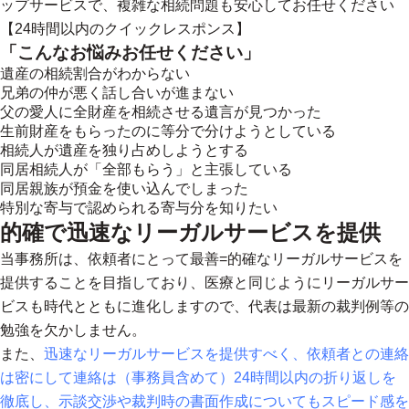
ップサービスで、複雑な相続問題も安心してお任せください
【24時間以内のクイックレスポンス】
「こんなお悩みお任せください」
遺産の相続割合がわからない
兄弟の仲が悪く話し合いが進まない
父の愛人に全財産を相続させる遺言が見つかった
生前財産をもらったのに等分で分けようとしている
相続人が遺産を独り占めしようとする
同居相続人が「全部もらう」と主張している
同居親族が預金を使い込んでしまった
特別な寄与で認められる寄与分を知りたい
的確で迅速なリーガルサービスを提供
当事務所は、依頼者にとって最善=的確なリーガルサービスを
提供することを目指しており、医療と同じようにリーガルサー
ビスも時代とともに進化しますので、代表は最新の裁判例等の
勉強を欠かしません。
また、
迅速なリーガルサービスを提供すべく、依頼者との連絡
は密にして連絡は（事務員含めて）24時間以内の折り返しを
徹底し、示談交渉や裁判時の書面作成についてもスピード感を