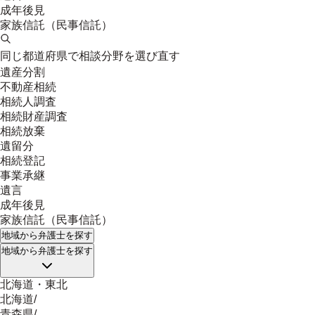
成年後見
家族信託（民事信託）
同じ都道府県で相談分野を選び直す
遺産分割
不動産相続
相続人調査
相続財産調査
相続放棄
遺留分
相続登記
事業承継
遺言
成年後見
家族信託（民事信託）
地域
から弁護士を探す
地域
から弁護士を探す
北海道・東北
北海道
/
青森県
/