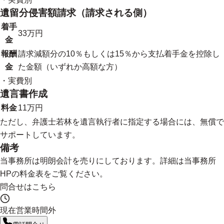
遺留分侵害額請求（請求される側）
着手
33万円
金
報酬
請求減額分の10％もしくは15％から支払着手金を控除し
金
た金額（いずれか高額な方）
・実費別
遺言書作成
料金
11万円
ただし、弁護士若林を遺言執行者に指定する場合には、無償で
サポートしています。
備考
当事務所は明朗会計を売りにしております。詳細は当事務所
HPの料金表をご覧ください。
問合せはこちら
現在営業時間外