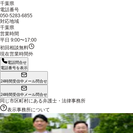
千葉県
電話番号
050-5283-6855
対応地域
千葉県
営業時間
平日 9:00〜17:00
初回相談無料
現在営業時間外
電話問合せ
電話番号を表示
24時間受信中
メール問合せ
24時間受信中
メール問合せ
同じ市区町村にある
弁護士・法律事務所
表示事務所について