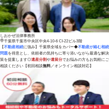
しおかぜ法律事務所
千葉県千葉市中央区中央4-10-6 CI-22ビル3階
【
不動産相続
に強み】
千葉県全域
をカバー◆
不動産が絡む相続
問題
を得意とし、依頼者の気持ちに寄り添いながら最適な解決
策を提案します◎
遺産分割
や
遺留分
でお悩みの方もお気軽にご
相談ください【初回相談
無料
／オンライン相談対応】