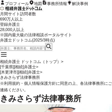
プロフィール
地図
事務所情報
解決事例
月間サイト訪問者数
690
万人以上
登録弁護士
28,000
人以上
※国内最大級の法律相談ポータルサイト
弁護士ドットコム(
2025/3
時点)
相続弁護士 ドットコム（トップ）
>
[千葉県][相続]弁護士
>
[木更津市][相続]弁護士
>
きみさらず法律事務所
※
利用規約
・
個人情報保護方針
に同意の上、各法律事務所にご
連絡ください。
きみさらず法律事務所