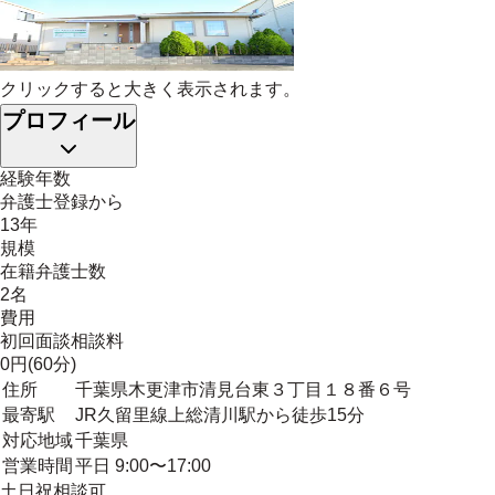
クリックすると大きく表示されます。
プロフィール
経験年数
弁護士登録から
13年
規模
在籍弁護士数
2名
費用
初回面談相談料
0円(60分)
住所
千葉県木更津市清見台東３丁目１８番６号
最寄駅
JR久留里線上総清川駅から徒歩15分
対応地域
千葉県
営業時間
平日 9:00〜17:00
土日祝相談可