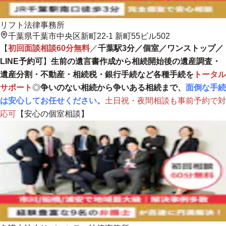
リフト法律事務所
千葉県千葉市中央区新町22-1 新町55ビル502
【
初回面談相談60分無料
／
千葉駅3分／個室／ワンストップ／
LINE予約可
】
生前の遺言書作成から相続開始後の遺産調査・
遺産分割・不動産・相続税・銀行手続など各種手続を
トータル
サポート
◎
争いのない相続から争いある相続まで、
面倒な手続
は安心してお任せください。
土日祝・夜間相談も事前予約で対
応可
【安心の個室相談】