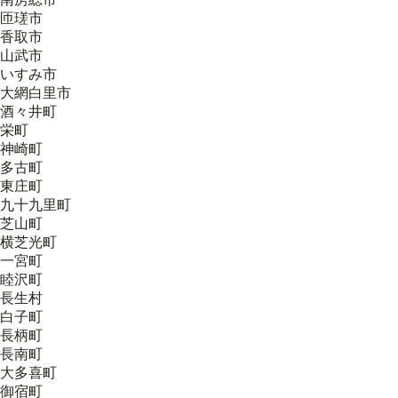
匝瑳市
香取市
山武市
いすみ市
大網白里市
酒々井町
栄町
神崎町
多古町
東庄町
九十九里町
芝山町
横芝光町
一宮町
睦沢町
長生村
白子町
長柄町
長南町
大多喜町
御宿町