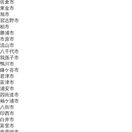
佐倉市
東金市
旭市
習志野市
柏市
勝浦市
市原市
流山市
八千代市
我孫子市
鴨川市
鎌ケ谷市
君津市
富津市
浦安市
四街道市
袖ケ浦市
八街市
印西市
白井市
富里市
南房総市