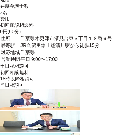
在籍弁護士数
2名
費用
初回面談相談料
0円(60分)
住所
千葉県木更津市清見台東３丁目１８番６号
最寄駅
JR久留里線上総清川駅から徒歩15分
対応地域
千葉県
営業時間
平日 9:00〜17:00
土日祝相談可
初回相談無料
18時以降相談可
当日相談可